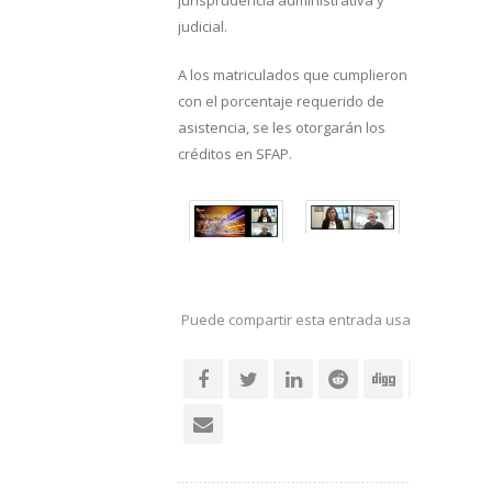
judicial.
A los matriculados que cumplieron
con el porcentaje requerido de
asistencia, se les otorgarán los
créditos en SFAP.
Puede compartir esta entrada usando sus re
social