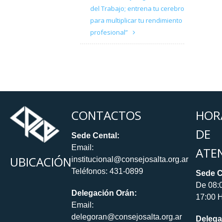
del Trabajo; entrena tu cerebro
para multiplicar tu rendimiento
profesional”
CONTACTOS
HOR
DE
Sede Cental:
Email:
ATE
UBICACIÓN
institucional@consejosalta.org.ar
Teléfonos: 431-0899
Sede C
De 08:
Delegación Orán:
17:00 H
Email:
delegoran@consejosalta.org.ar
Delega