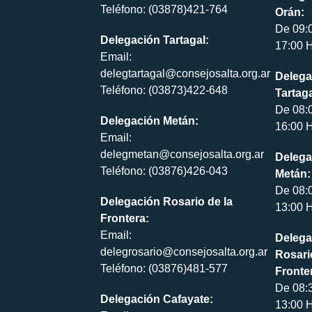
Teléfono: (03878)421-764
Orán:
De 09:
Delegación Tartagal:
17:00 H
Email:
delegtartagal@consejosalta.org.ar
Delega
Teléfono: (03873)422-648
Tartaga
De 08:
Delegación Metán:
16:00 H
Email:
delegmetan@consejosalta.org.ar
Delega
Teléfono: (03876)426-043
Metán:
De 08:
Delegación Rosario de la
13:00 H
Frontera:
Email:
Delega
delegrosario@consejosalta.org.ar
Rosari
Teléfono: (03876)481-577
Fronte
De 08:
Delegación Cafayate:
13:00 H