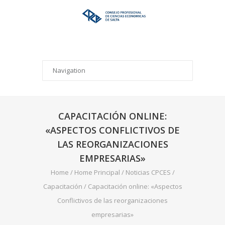
CAPACITACIÓN ONLINE:
«ASPECTOS CONFLICTIVOS DE
LAS REORGANIZACIONES
EMPRESARIAS»
Home
/
Home Principal
/
Noticias CPCES
/
Capacitación
/
Capacitación online: «Aspectos
Conflictivos de las reorganizaciones
empresarias»