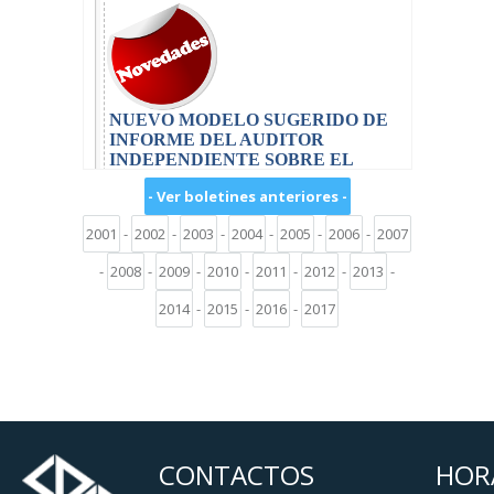
- Ver boletines anteriores -
2001
-
2002
-
2003
-
2004
-
2005
-
2006
-
2007
-
2008
-
2009
-
2010
-
2011
-
2012
-
2013
-
2014
-
2015
-
2016
-
2017
CONTACTOS
HOR