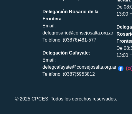
De 08:
Delegación Rosario de la
13:00 H
Frontera:
Email:
Delega
delegrosario@consejosalta.org.ar
Rosari
Teléfono: (03876)481-577
Fronte
De 08:
Delegación Cafayate:
13:00 H
Email:
delegcafayate@consejosalta.org.ar
Teléfono: (0387)5953812
© 2025 CPCES. Todos los derechos reservados.