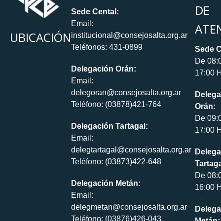
DE
Sede Cental:
Email:
ATE
UBICACIÓN
institucional@consejosalta.org.ar
Teléfonos: 431-0899
Sede C
De 08:
Delegación Orán:
17:00 H
Email:
delegoran@consejosalta.org.ar
Delega
Teléfono: (03878)421-764
Orán:
De 09:
Delegación Tartagal:
17:00 H
Email:
delegtartagal@consejosalta.org.ar
Delega
Teléfono: (03873)422-648
Tartaga
De 08:
Delegación Metán:
16:00 H
Email:
delegmetan@consejosalta.org.ar
Delega
Teléfono: (03876)426-043
Metán: