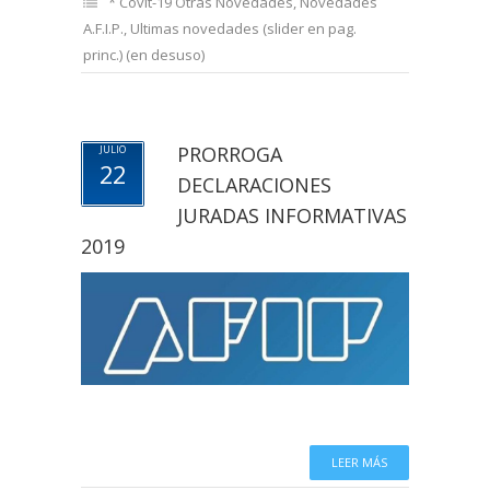
* Covit-19 Otras Novedades
,
Novedades
A.F.I.P.
,
Ultimas novedades (slider en pag.
princ.) (en desuso)
PRORROGA
JULIO
22
DECLARACIONES
JURADAS INFORMATIVAS
2019
LEER MÁS