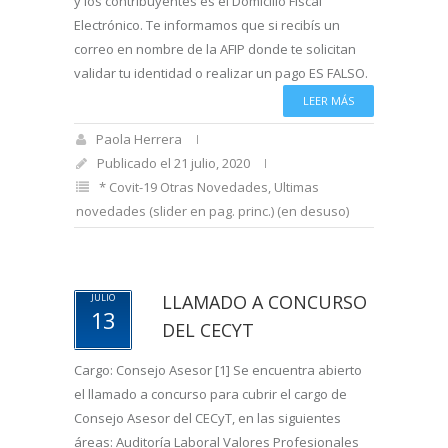
y los contribuyentes es el Domicilio Fiscal
Electrónico. Te informamos que si recibís un
correo en nombre de la AFIP donde te solicitan
validar tu identidad o realizar un pago ES FALSO.
LEER MÁS
Paola Herrera
Publicado el 21 julio, 2020
* Covit-19 Otras Novedades
,
Ultimas
novedades (slider en pag. princ.) (en desuso)
LLAMADO A CONCURSO
JULIO
13
DEL CECYT
Cargo: Consejo Asesor [1] Se encuentra abierto
el llamado a concurso para cubrir el cargo de
Consejo Asesor del CECyT, en las siguientes
áreas: Auditoría Laboral Valores Profesionales