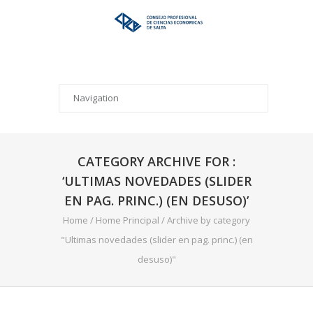
CATEGORY ARCHIVE FOR :
‘ULTIMAS NOVEDADES (SLIDER
EN PAG. PRINC.) (EN DESUSO)’
Home
/
Home Principal
/
Archive by category
"Ultimas novedades (slider en pag. princ.) (en
desuso)"