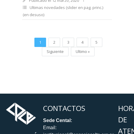
Publicado el 12 marzo, 2020
Ultimas novedades (slider en pag. princ.)
(en desuso)
1
2
3
4
5
Siguiente
Ultimo »
CONTACTOS
HOR
DE
Sede Cental:
Email:
ATE