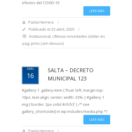
efectos del COVID-19
LEER MÁS
Paola Herrera
Publicado el 23 abril, 2020
Institucional
,
Ultimas novedades (slider en
pag. princ.) (en desuso)
SALTA – DECRETO
ABRIL
16
MUNICIPAL 123
#gallery-1 .gallery-item { float: left; margin-top:
10px; text-align: center; width: 33%; } #gallery-1
img { border: 2px solid #cfcfcf; } /* see
gallery_shortcode() in wp-includes/media.php */
LEER MÁS
Paola Herrera