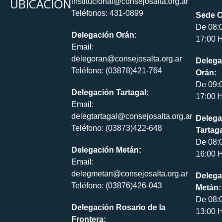
UBICACIÓN
institucional@consejosalta.org.ar
Teléfonos: 431-0899
Sede C
De 08:
Delegación Orán:
17:00 H
Email:
delegoran@consejosalta.org.ar
Delega
Teléfono: (03878)421-764
Orán:
De 09:
Delegación Tartagal:
17:00 H
Email:
delegtartagal@consejosalta.org.ar
Delega
Teléfono: (03873)422-648
Tartaga
De 08:
Delegación Metán:
16:00 H
Email:
delegmetan@consejosalta.org.ar
Delega
Teléfono: (03876)426-043
Metán:
De 08:
Delegación Rosario de la
13:00 H
Frontera: