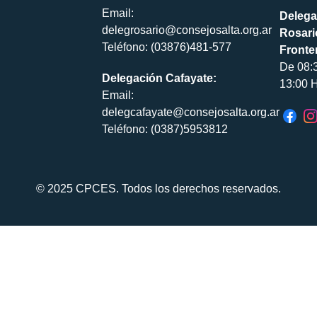
Email:
Delega
delegrosario@consejosalta.org.ar
Rosari
Teléfono: (03876)481-577
Fronte
De 08:
Delegación Cafayate:
13:00 H
Email:
delegcafayate@consejosalta.org.ar
Teléfono: (0387)5953812
© 2025 CPCES. Todos los derechos reservados.