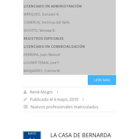
LICENCIADO EN ADMINISTRACIÓN
MÁRQUEZ, Gonzalo A.
CISNEROS, Verónica del Valle
SIGOTTO, Vanessa B.
REGISTROS ESPECIALES
LICENCIADO EN COMERCIALIZACIÓN
HERRERA, Juan Manuel
LOUTAYF TERAN, José F.
MANJARRES, Cristina M.
LEER MÁS
René Mogro
Publicado el 6 mayo, 2010
Nuevos profesionales matriculados
LA CASA DE BERNARDA
MAYO