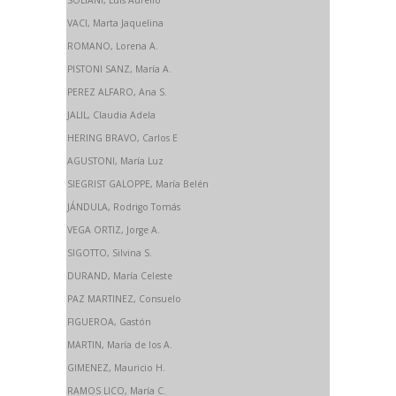
SOLIANI, Luis Aurelio
VACI, Marta Jaquelina
ROMANO, Lorena A.
PISTONI SANZ, María A.
PEREZ ALFARO, Ana S.
JALIL, Claudia Adela
HERING BRAVO, Carlos E
AGUSTONI, María Luz
SIEGRIST GALOPPE, María Belén
JÁNDULA, Rodrigo Tomás
VEGA ORTIZ, Jorge A.
SIGOTTO, Silvina S.
DURAND, María Celeste
PAZ MARTINEZ, Consuelo
FIGUEROA, Gastón
MARTIN, María de los A.
GIMENEZ, Mauricio H.
RAMOS LICO, María C.