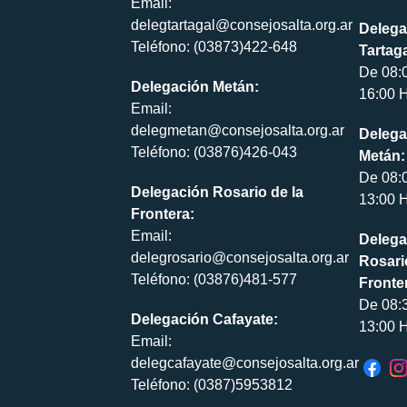
Email:
delegtartagal@consejosalta.org.ar
Delega
Teléfono: (03873)422-648
Tartaga
De 08:
Delegación Metán:
16:00 H
Email:
delegmetan@consejosalta.org.ar
Delega
Teléfono: (03876)426-043
Metán:
De 08:
Delegación Rosario de la
13:00 H
Frontera:
Email:
Delega
delegrosario@consejosalta.org.ar
Rosari
Teléfono: (03876)481-577
Fronte
De 08:
Delegación Cafayate:
13:00 H
Email:
delegcafayate@consejosalta.org.ar
Teléfono: (0387)5953812