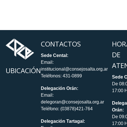
CONTACTOS
HOR
DE
Sede Cental:
Email:
ATE
UBICACIÓN
institucional@consejosalta.org.ar
Teléfonos: 431-0899
Sede C
De 08:
Delegación Orán:
17:00 H
Email:
delegoran@consejosalta.org.ar
Delega
Teléfono: (03878)421-764
Orán:
De 09:
Delegación Tartagal:
17:00 H