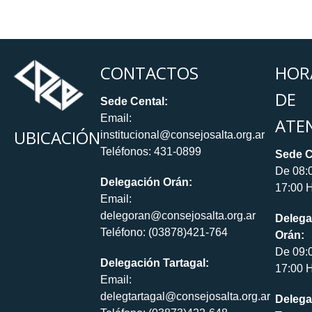
CONTACTOS
HOR
DE
Sede Cental:
Email:
ATE
UBICACIÓN
institucional@consejosalta.org.ar
Teléfonos: 431-0899
Sede C
De 08:
Delegación Orán:
17:00 H
Email:
delegoran@consejosalta.org.ar
Delega
Teléfono: (03878)421-764
Orán:
De 09:
Delegación Tartagal:
17:00 H
Email:
delegtartagal@consejosalta.org.ar
Delega