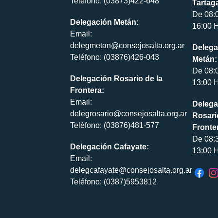
Teléfono: (03873)422-648
Tartaga
De 08:
Delegación Metán:
16:00 H
Email:
delegmetan@consejosalta.org.ar
Delega
Teléfono: (03876)426-043
Metán:
De 08:
Delegación Rosario de la
13:00 H
Frontera:
Email:
Delega
delegrosario@consejosalta.org.ar
Rosari
Teléfono: (03876)481-577
Fronte
De 08:
Delegación Cafayate:
13:00 H
Email:
delegcafayate@consejosalta.org.ar
Teléfono: (0387)5953812