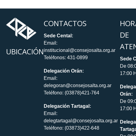
CONTACTOS
HOR
DE
Sede Cental:
Email:
ATE
UBICACIÓN
institucional@consejosalta.org.ar
Teléfonos: 431-0899
Sede C
De 08:
Delegación Orán:
17:00 H
Email:
delegoran@consejosalta.org.ar
Delega
Teléfono: (03878)421-764
Orán:
De 09:
Delegación Tartagal:
17:00 H
Email:
delegtartagal@consejosalta.org.ar
Delega
Teléfono: (03873)422-648
Tartaga