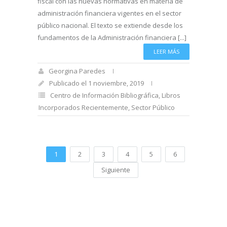
fiscal con las nuevas normativas en materia de
administración financiera vigentes en el sector
público nacional. El texto se extiende desde los
fundamentos de la Administración financiera [...]
LEER MÁS
Georgina Paredes
Publicado el 1 noviembre, 2019
Centro de Información Bibliográfica
,
Libros
Incorporados Recientemente
,
Sector Público
1
2
3
4
5
6
Siguiente