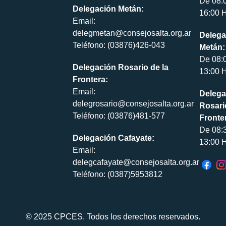
De 08:
Delegación Metán:
16:00 H
Email:
delegmetan@consejosalta.org.ar
Delega
Teléfono: (03876)426-043
Metán:
De 08:
Delegación Rosario de la
13:00 H
Frontera:
Email:
Delega
delegrosario@consejosalta.org.ar
Rosari
Teléfono: (03876)481-577
Fronte
De 08:
Delegación Cafayate:
13:00 H
Email:
delegcafayate@consejosalta.org.ar
Teléfono: (0387)5953812
© 2025 CPCES. Todos los derechos reservados.