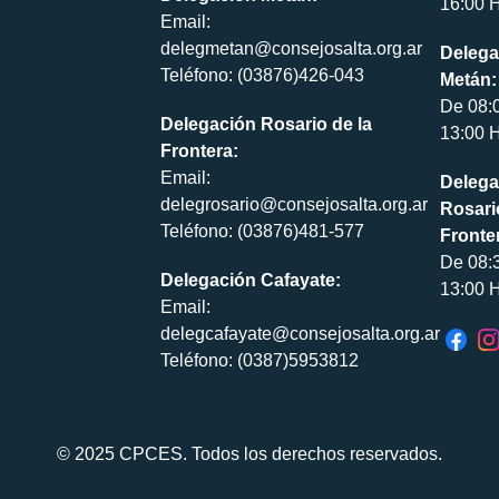
16:00 H
Email:
delegmetan@consejosalta.org.ar
Delega
Teléfono: (03876)426-043
Metán:
De 08:
Delegación Rosario de la
13:00 H
Frontera:
Email:
Delega
delegrosario@consejosalta.org.ar
Rosari
Teléfono: (03876)481-577
Fronte
De 08:
Delegación Cafayate:
13:00 H
Email:
delegcafayate@consejosalta.org.ar
Teléfono: (0387)5953812
© 2025 CPCES. Todos los derechos reservados.