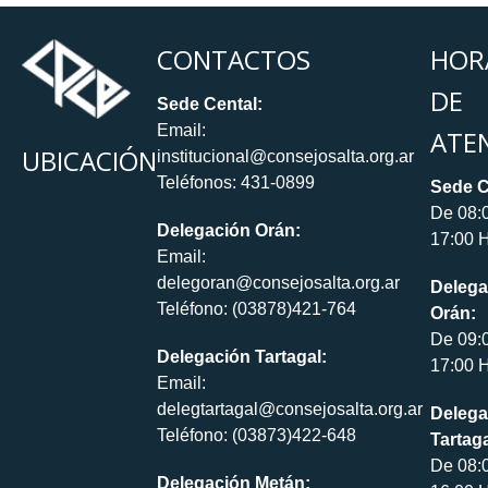
CONTACTOS
HOR
DE
Sede Cental:
Email:
ATE
UBICACIÓN
institucional@consejosalta.org.ar
Teléfonos: 431-0899
Sede C
De 08:
Delegación Orán:
17:00 H
Email:
delegoran@consejosalta.org.ar
Delega
Teléfono: (03878)421-764
Orán:
De 09:
Delegación Tartagal:
17:00 H
Email:
delegtartagal@consejosalta.org.ar
Delega
Teléfono: (03873)422-648
Tartaga
De 08:
Delegación Metán: