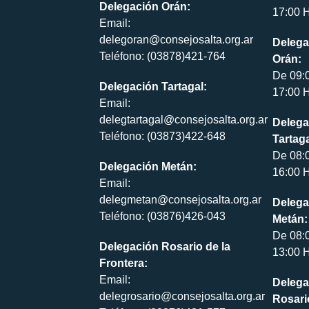
Delegación Orán:
17:00 H
Email:
delegoran@consejosalta.org.ar
Delega
Teléfono: (03878)421-764
Orán:
De 09:
Delegación Tartagal:
17:00 H
Email:
delegtartagal@consejosalta.org.ar
Delega
Teléfono: (03873)422-648
Tartaga
De 08:
Delegación Metán:
16:00 H
Email:
delegmetan@consejosalta.org.ar
Delega
Teléfono: (03876)426-043
Metán:
De 08:
Delegación Rosario de la
13:00 H
Frontera:
Email:
Delega
delegrosario@consejosalta.org.ar
Rosari