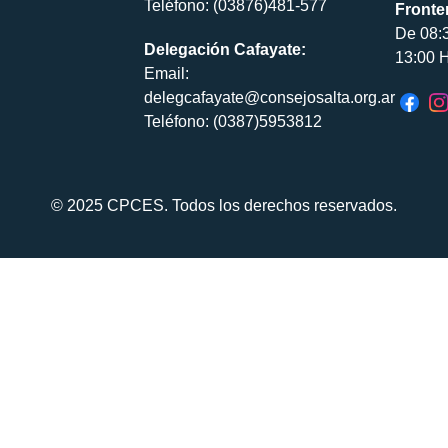
Teléfono: (03876)481-577
Fronte
De 08:
Delegación Cafayate:
13:00 H
Email:
delegcafayate@consejosalta.org.ar
Teléfono: (0387)5953812
© 2025 CPCES. Todos los derechos reservados.