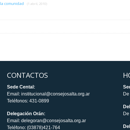
n la comunidad
(1 abril, 2010)
CONTACTOS
H
Sede Cental:
Sed
Email: institucional@consejosalta.org.ar
De 
Teléfonos: 431-0899
De
Delegación Orán:
De 
Email: delegoran@consejosalta.org.ar
Del
Teléfono: (03878)421-764