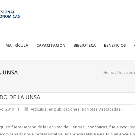
MATRÍCULA
CAPACITACIÓN
BIBLIOTECA
BENEFICIOS
A UNSA
Home
/
Artículos
DO DE LA UNSA
yo, 2010
Artículos (en publicaciones, ex Notas Destacadas)
s, quien fuera Decano de la Facultad de Ciencias Económicas, fue electo Rect
 acompañado por el profesional de las Ciencias Naturales, Miguel Angel Bo