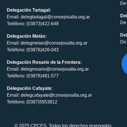
De 
Delegación Tartagal:
De
Email: delegtartagal@consejosalta.org.ar
De 
Teléfono: (03873)422-648
Del
Delegación Metán:
De 
Email: delegmetan@consejosalta.org.ar
Teléfono: (03876)426-043
Delegación Rosario de la Frontera:
Email: delegrosario@consejosalta.org.ar
Teléfono: (03876)481-577
Delegación Cafayate:
Email: delegcafayate@consejosalta.org.ar
Teléfono: (0387)5953812
© 2025 CPCES. Todos los derechos reservados.