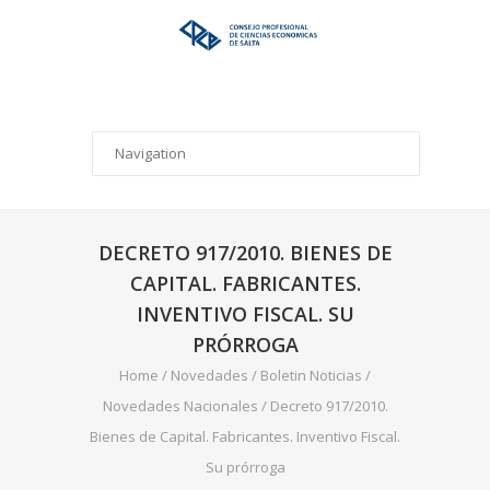
DECRETO 917/2010. BIENES DE
CAPITAL. FABRICANTES.
INVENTIVO FISCAL. SU
PRÓRROGA
Home
/
Novedades
/
Boletin Noticias
/
Novedades Nacionales
/
Decreto 917/2010.
Bienes de Capital. Fabricantes. Inventivo Fiscal.
Su prórroga