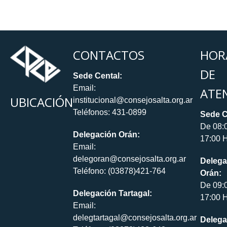
CONTACTOS
HOR
DE
Sede Cental:
Email:
ATE
UBICACIÓN
institucional@consejosalta.org.ar
Teléfonos: 431-0899
Sede C
De 08:
Delegación Orán:
17:00 H
Email:
delegoran@consejosalta.org.ar
Delega
Teléfono: (03878)421-764
Orán:
De 09:
Delegación Tartagal:
17:00 H
Email:
delegtartagal@consejosalta.org.ar
Delega