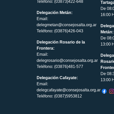
Teléfono: (03873)422-648
Tartaga
De 08:
Delegación Metán:
16:00 H
Email:
delegmetan@consejosalta.org.ar
Delega
Teléfono: (03876)426-043
Metán:
De 08:
Delegación Rosario de la
13:00 H
Frontera:
Email:
Delega
delegrosario@consejosalta.org.ar
Rosari
Teléfono: (03876)481-577
Fronte
De 08:
Delegación Cafayate:
13:00 H
Email:
delegcafayate@consejosalta.org.ar
Teléfono: (0387)5953812