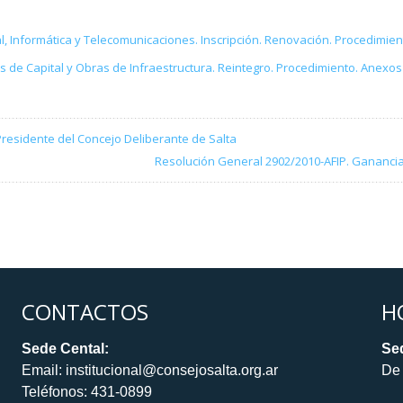
l, Informática y Telecomunicaciones. Inscripción. Renovación. Procedimien
s de Capital y Obras de Infraestructura. Reintegro. Procedimiento. Anexo
l Presidente del Concejo Deliberante de Salta
Resolución General 2902/2010-AFIP. Ganancias
CONTACTOS
H
Sede Cental:
Sed
Email: institucional@consejosalta.org.ar
De 
Teléfonos: 431-0899