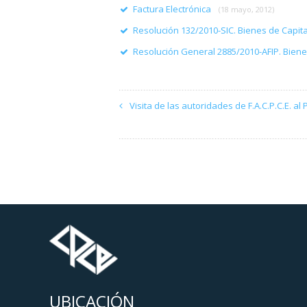
Factura Electrónica
(18 mayo, 2012)
Resolución 132/2010-SIC. Bienes de Capita
Resolución General 2885/2010-AFIP. Biene
Visita de las autoridades de F.A.C.P.C.E. a
UBICACIÓN