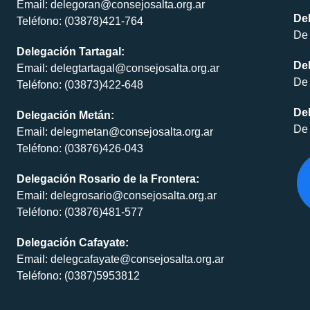
Email: delegoran@consejosalta.org.ar
Del
Teléfono: (03878)421-764
De 
Delegación Tartagal:
De
Email: delegtartagal@consejosalta.org.ar
De 
Teléfono: (03873)422-648
Del
Delegación Metán:
De 
Email: delegmetan@consejosalta.org.ar
Teléfono: (03876)426-043
Delegación Rosario de la Frontera:
Email: delegrosario@consejosalta.org.ar
Teléfono: (03876)481-577
Delegación Cafayate:
Email: delegcafayate@consejosalta.org.ar
Teléfono: (0387)5953812