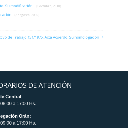
to. Su modificación
(8 octubre, 2010)
ficación
(27 agosto, 2010)
ctivo de Trabajo 151/1975. Acta Acuerdo. Su homologación
ORARIOS DE ATENCIÓN
e Central:
08:00 a 17:00 Hs.
legación Orán:
09:00 a 17:00 Hs.