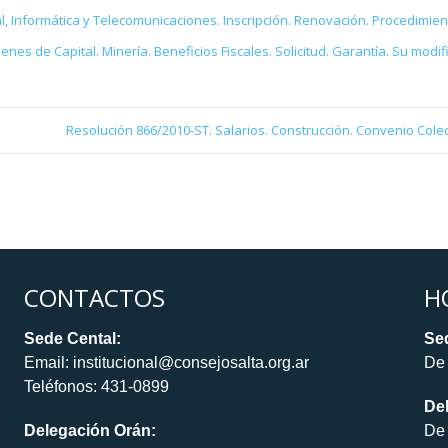
l, Informática y Telecomunicaciones. Inscripción. Renovación. Procedimien
enes de Capital. Minería. Beneficios Fiscales. Solicitud. Garantía. Su modi
Resolución 866/2010-ST. Salarios. Construcción. Convenio Cole
CONTACTOS
H
Sede Cental:
Sed
Email: institucional@consejosalta.org.ar
De 
Teléfonos: 431-0899
De
Delegación Orán:
De 