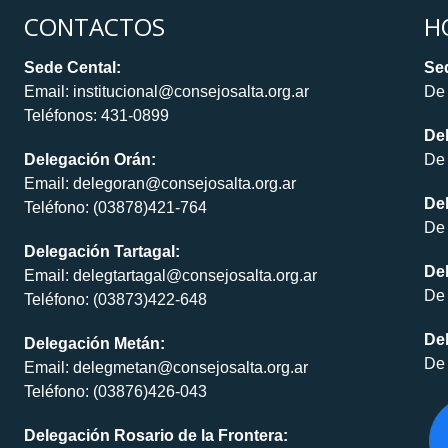
CONTACTOS
H
Sede Cental:
Sed
Email: institucional@consejosalta.org.ar
De 
Teléfonos: 431-0899
De
Delegación Orán:
De 
Email: delegoran@consejosalta.org.ar
Del
Teléfono: (03878)421-764
De 
Delegación Tartagal:
De
Email: delegtartagal@consejosalta.org.ar
De 
Teléfono: (03873)422-648
Del
Delegación Metán:
De 
Email: delegmetan@consejosalta.org.ar
Teléfono: (03876)426-043
Delegación Rosario de la Frontera: