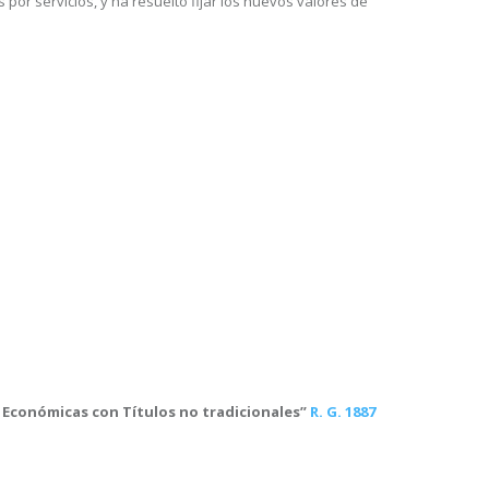
 por servicios, y ha resuelto fijar los nuevos valores de
as Económicas con Títulos no tradicionales”
R. G. 1887