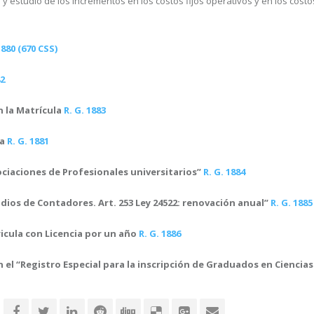
y estudio de los incrementos en los costos fijos operativos y en los costos
1880 (670 CSS)
82
n la Matrícula
R. G. 1883
la
R. G. 1881
ociaciones de Profesionales universitarios”
R. G. 1884
dios de Contadores. Art. 253 Ley 24522: renovación anual”
R. G. 1885
cula con Licencia por un año
R. G. 1886
n el “Registro Especial para la inscripción de Graduados en Cienci