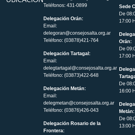
Teléfonos: 431-0899
Sede C
De 08:
Delegación Orán:
17:00 H
Email:
delegoran@consejosalta.org.ar
Delega
Teléfono: (03878)421-764
Orán:
De 09:
Delegación Tartagal:
17:00 H
Email:
delegtartagal@consejosalta.org.ar
Delega
Teléfono: (03873)422-648
Tartaga
De 08:
Delegación Metán:
16:00 H
Email:
delegmetan@consejosalta.org.ar
Delega
Teléfono: (03876)426-043
Metán:
De 08:
Delegación Rosario de la
13:00 H
Frontera: