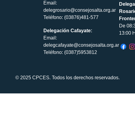
Email:
Delega
delegrosario@consejosalta.org.ar
Rosari
Teléfono: (03876)481-577
Fronte
De 08:
Delegación Cafayate:
13:00 H
Email:
delegcafayate@consejosalta.org.ar
Teléfono: (0387)5953812
© 2025 CPCES. Todos los derechos reservados.