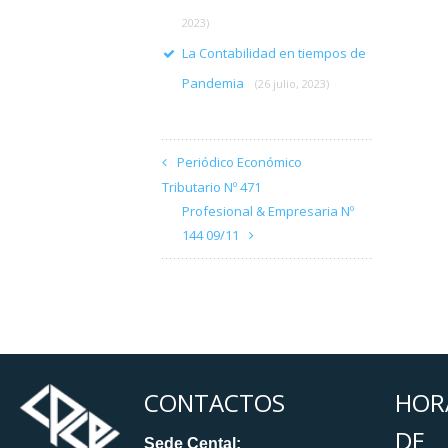
2023)
La Contabilidad en tiempos de
Pandemia
(26 julio, 2023)
Periódico Económico
Tributario Nº 471
Profesional & Empresaria Nº
144 09/11
CONTACTOS
HOR
DE
Sede Cental: