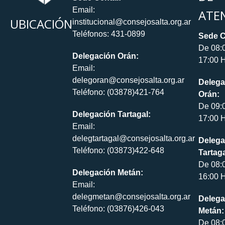
Email:
ATE
UBICACIÓN
institucional@consejosalta.org.ar
Teléfonos: 431-0899
Sede C
De 08:
Delegación Orán:
17:00 H
Email:
delegoran@consejosalta.org.ar
Delega
Teléfono: (03878)421-764
Orán:
De 09:
Delegación Tartagal:
17:00 H
Email:
delegtartagal@consejosalta.org.ar
Delega
Teléfono: (03873)422-648
Tartaga
De 08:
Delegación Metán:
16:00 H
Email:
delegmetan@consejosalta.org.ar
Delega
Teléfono: (03876)426-043
Metán:
De 08: