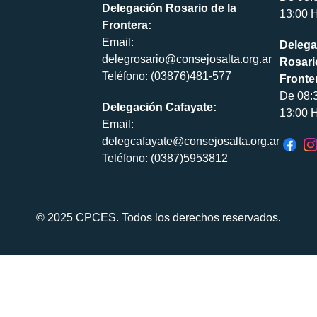
Delegación Rosario de la
13:00 H
Frontera:
Email:
Delega
delegrosario@consejosalta.org.ar
Rosari
Teléfono: (03876)481-577
Fronte
De 08:
Delegación Cafayate:
13:00 H
Email:
delegcafayate@consejosalta.org.ar
Teléfono: (0387)5953812
© 2025 CPCES. Todos los derechos reservados.