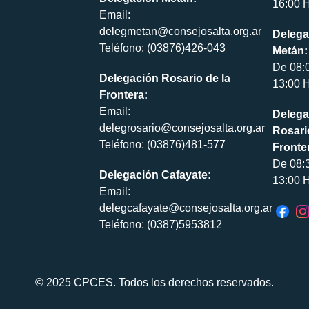
16:00 H
Email:
delegmetan@consejosalta.org.ar
Delega
Teléfono: (03876)426-043
Metán:
De 08:
Delegación Rosario de la
13:00 H
Frontera:
Email:
Delega
delegrosario@consejosalta.org.ar
Rosari
Teléfono: (03876)481-577
Fronte
De 08:
Delegación Cafayate:
13:00 H
Email:
delegcafayate@consejosalta.org.ar
Teléfono: (0387)5953812
© 2025 CPCES. Todos los derechos reservados.