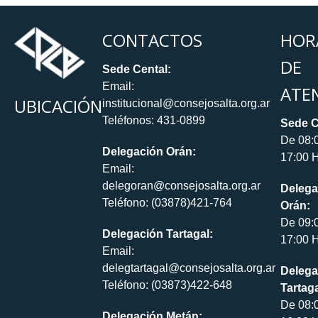
CONTACTOS
HOR
DE
Sede Cental:
Email:
ATE
UBICACIÓN
institucional@consejosalta.org.ar
Teléfonos: 431-0899
Sede C
De 08:
Delegación Orán:
17:00 H
Email:
delegoran@consejosalta.org.ar
Delega
Teléfono: (03878)421-764
Orán:
De 09:
Delegación Tartagal:
17:00 H
Email:
delegtartagal@consejosalta.org.ar
Delega
Teléfono: (03873)422-648
Tartaga
De 08:
Delegación Metán: