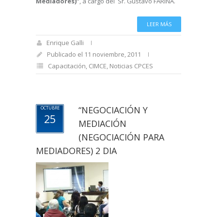
Mediadores)”
, a cargo del Sr. Gustavo FARIÑA.
LEER MÁS
Enrique Galli
Publicado el 11 noviembre, 2011
Capacitación
,
CIMCE
,
Noticias CPCES
“NEGOCIACIÓN Y
OCTUBRE
25
MEDIACIÓN
(NEGOCIACIÓN PARA
MEDIADORES) 2 DIA