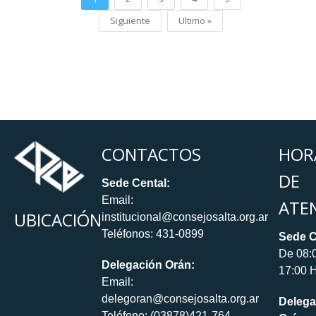
Siguiente
Ultimo »
CONTACTOS
HOR
DE
Sede Cental:
Email:
ATE
UBICACIÓN
institucional@consejosalta.org.ar
Teléfonos: 431-0899
Sede C
De 08:
Delegación Orán:
17:00 H
Email:
delegoran@consejosalta.org.ar
Delega
Teléfono: (03878)421-764