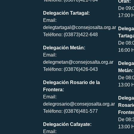
Orán:
De 09:
Delegación Tartagal:
17:00 H
Email:
delegtartagal@consejosalta.org.ar
Delega
Teléfono: (03873)422-648
Tartaga
De 08:
Delegación Metán:
16:00 H
Email:
delegmetan@consejosalta.org.ar
Delega
Teléfono: (03876)426-043
Metán:
De 08:
Delegación Rosario de la
13:00 H
Frontera:
Email:
Delega
delegrosario@consejosalta.org.ar
Rosari
Teléfono: (03876)481-577
Fronte
De 08:
Delegación Cafayate:
13:00 H
Email: