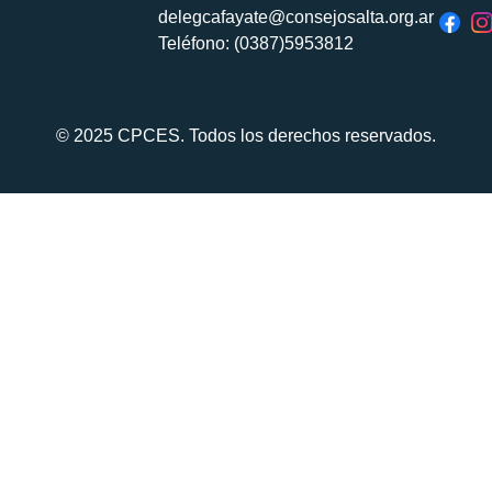
delegcafayate@consejosalta.org.ar
Teléfono: (0387)5953812
© 2025 CPCES. Todos los derechos reservados.