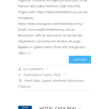
Vigencia: Convenio en vigencia Dirección: 20 de
febrero 420, Salta Teléfono: 0387 556-5555
Página web: https://www.hoteldelvirrey.com.ar/
Instagram:
https://www.instagram.com/hotel.del.virrey/
Email: reservas@hoteldelvirrey.com.ar
Beneficios: 20% de descuento en tarifas de
alojamiento con todos los medios de pago
#gallery-6 .gallery-item { float: left; margin-top:
10px; [...]
LEER MÁS
Liz Castellano
Publicado el 5 junio, 2024
Hotel Salta Capital
,
Hotelería
,
Relaciones
Públicas
HOTEL CASA REAL –
MAYO