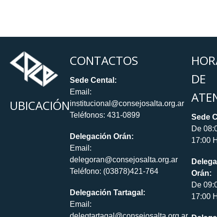
CONTACTOS
HOR
DE
Sede Cental:
Email:
ATE
UBICACIÓN
institucional@consejosalta.org.ar
Teléfonos: 431-0899
Sede C
De 08:
Delegación Orán:
17:00 H
Email:
delegoran@consejosalta.org.ar
Delega
Teléfono: (03878)421-764
Orán:
De 09:
Delegación Tartagal:
17:00 H
Email:
delegtartagal@consejosalta.org.ar