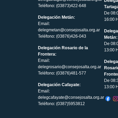
Delega
Teléfono: (03873)422-648
Tartaga
De 08:
Delegación Metán:
16:00 H
Email:
delegmetan@consejosalta.org.ar
Delega
Teléfono: (03876)426-043
Metán:
De 08:
Delegación Rosario de la
13:00 H
Frontera:
Email:
Delega
delegrosario@consejosalta.org.ar
Rosari
Teléfono: (03876)481-577
Fronte
De 08:
Delegación Cafayate:
13:00 H
Email:
delegcafayate@consejosalta.org.ar
Teléfono: (0387)5953812