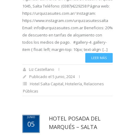
1045, Salta Teléfono: (0387)4229258 Página web:
https://urquizasuites.com.ar/ Instagram:
https://www.instagram.com/urquizasuitessalta
Email: info@urquizasuites.com.ar Beneficios: 20%
de descuento en tarifas de alojamiento con
todos los medios de pago. #gallery-4 .gallery-
item { float: left; margin-top: 10px; text-align: [...]
LEER MÁS
Liz Castellano
Publicado el 5 junio, 2024
Hotel Salta Capital
,
Hotelería
,
Relaciones
Públicas
HOTEL POSADA DEL
JUNIO
05
MARQUÉS – SALTA