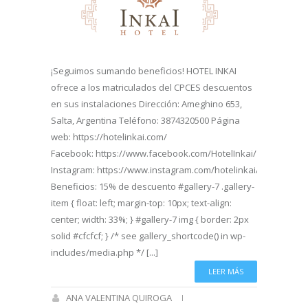
¡Seguimos sumando beneficios! HOTEL INKAI
ofrece a los matriculados del CPCES descuentos
en sus instalaciones Dirección: Ameghino 653,
Salta, Argentina Teléfono: 3874320500 Página
web: https://hotelinkai.com/
Facebook: https://www.facebook.com/HotelInkai/
Instagram: https://www.instagram.com/hotelinkai/
Beneficios: 15% de descuento #gallery-7 .gallery-
item { float: left; margin-top: 10px; text-align:
center; width: 33%; } #gallery-7 img { border: 2px
solid #cfcfcf; } /* see gallery_shortcode() in wp-
includes/media.php */ [...]
LEER MÁS
ANA VALENTINA QUIROGA