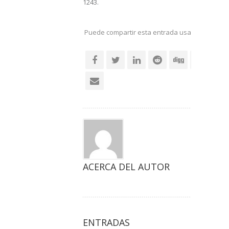
1243.
Puede compartir esta entrada usando sus re
social
ACERCA DEL AUTOR
ENTRADAS