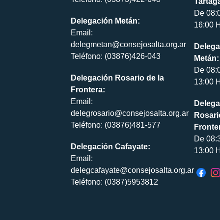
Tartaga
De 08:
Delegación Metán:
16:00 H
Email:
delegmetan@consejosalta.org.ar
Delega
Teléfono: (03876)426-043
Metán:
De 08:
Delegación Rosario de la
13:00 H
Frontera:
Email:
Delega
delegrosario@consejosalta.org.ar
Rosari
Teléfono: (03876)481-577
Fronte
De 08:
Delegación Cafayate:
13:00 H
Email:
delegcafayate@consejosalta.org.ar
Teléfono: (0387)5953812