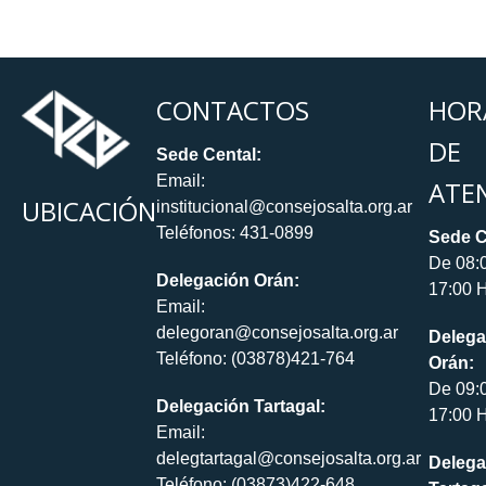
CONTACTOS
HOR
DE
Sede Cental:
Email:
ATE
UBICACIÓN
institucional@consejosalta.org.ar
Teléfonos: 431-0899
Sede C
De 08:
Delegación Orán:
17:00 H
Email:
delegoran@consejosalta.org.ar
Delega
Teléfono: (03878)421-764
Orán:
De 09:
Delegación Tartagal:
17:00 H
Email:
delegtartagal@consejosalta.org.ar
Delega
Teléfono: (03873)422-648