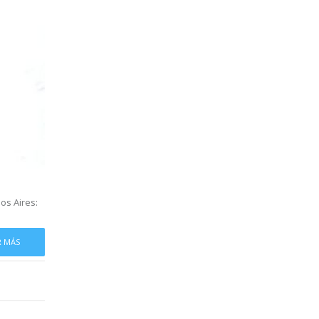
os Aires:
R MÁS