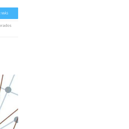
R MÁS
porados