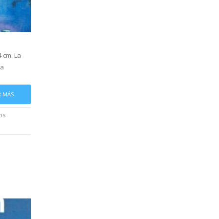
 cm. La
ha
R MÁS
os