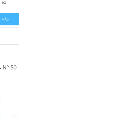
diez
R MÁS
 Nº 50