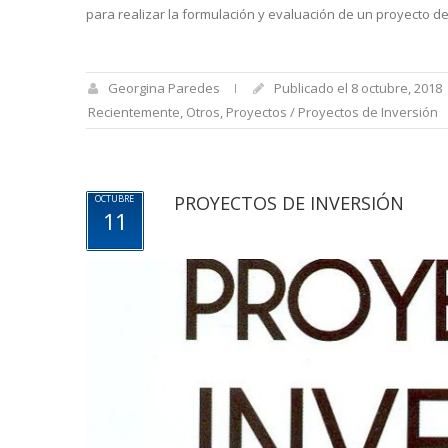
para realizar la formulación y evaluación de un proyecto de 
Georgina Paredes
Publicado el 8 octubre, 2018
Recientemente
,
Otros
,
Proyectos / Proyectos de Inversión
PROYECTOS DE INVERSIÓN
OCTUBRE
11