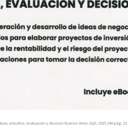
deas, estudios, evaluación y decisión Buenos Aires: DyD, 2025 296 pág.; 23