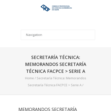
SECRETARÍA TÉCNICA:
MEMORANDOS SECRETARÍA
TÉCNICA FACPCE > SERIE A
Home
/
Secretaría Técnica: Memorandos
Secretaría Técnica FACPCE > Serie A
/
MEMORANDOS SECRETARÍA