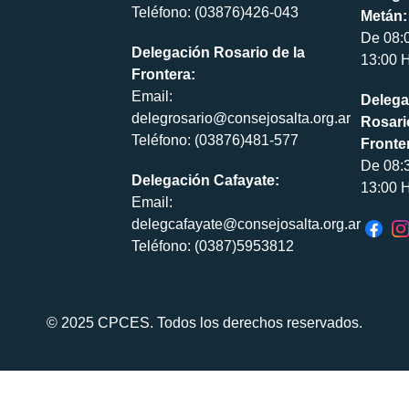
Teléfono: (03876)426-043
Metán:
De 08:
Delegación Rosario de la
13:00 H
Frontera:
Email:
Delega
delegrosario@consejosalta.org.ar
Rosari
Teléfono: (03876)481-577
Fronte
De 08:
Delegación Cafayate:
13:00 H
Email:
delegcafayate@consejosalta.org.ar
Teléfono: (0387)5953812
© 2025 CPCES. Todos los derechos reservados.