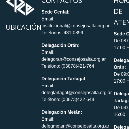
CONTACTOS
HOR
DE
Sede Cental:
Email:
ATE
UBICACIÓN
institucional@consejosalta.org.ar
Teléfonos: 431-0899
Sede C
De 08:
Delegación Orán:
17:00 H
Email:
delegoran@consejosalta.org.ar
Delega
Teléfono: (03878)421-764
Orán:
De 09:
Delegación Tartagal:
17:00 H
Email:
delegtartagal@consejosalta.org.ar
Delega
Teléfono: (03873)422-648
Tartaga
De 08:
Delegación Metán:
16:00 H
Email:
delegmetan@consejosalta.org.ar
Delega